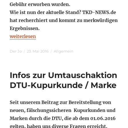
Gebühr erworben wurden.
Wie ist nun der aktuelle Stand? TKD-NEWS.de
hat recherchiert und kommt zu merkwürdigen
Ergebnissen.
„ETU – Entscheidung: Suspendiert – oder doch nic
weiterlesen
Autor
Veröffentlicht
Kategorien
Der Jo
23. Mai 2016
Allgemein
am
Infos zur Umtauschaktion
DTU-Kupurkunde / Marke
Seit unserem Beitrag zur Bereitstellung von
neuen, fälschungssicheren Kupurkunden und
Marken durch die DTU, die ab dem 01.06.2016
gelten, haben uns diverse Fragen erreicht.