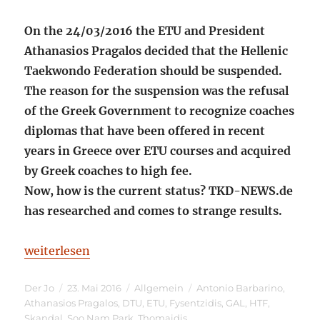
On the 24/03/2016 the ETU and President
Athanasios Pragalos decided that the Hellenic
Taekwondo Federation should be suspended.
The reason for the suspension was the refusal
of the Greek Government to recognize coaches
diplomas that have been offered in recent
years in Greece over ETU courses and acquired
by Greek coaches to high fee.
Now, how is the current status? TKD-NEWS.de
has researched and comes to strange results.
„ETU-Decision: Suspended – is it?“
weiterlesen
Autor
Veröffentlicht
Kategorien
Schlagwörter
Der Jo
23. Mai 2016
Allgemein
Antonio Barbarino
,
am
Athanasios Pragalos
,
DTU
,
ETU
,
Fysentzidis
,
GAL
,
HTF
,
Skandal
,
Soo Nam Park
,
Thomaidis