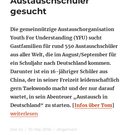
Austauschschüler
gesucht
Die gemeinnützige Austauschorganisation
Youth For Understanding (YFU) sucht
Gastfamilien für rund 550 Austauschschüler
aus aller Welt, die im August/September für
ein Schuljahr nach Deutschland kommen.
Darunter ist ein 16-jähriger Schüler aus
China, der in seiner Freizeit leidenschaftlich
gern Taekwondo macht und der nur darauf
wartet, in sein Abenteuer „Austausch in
Deutschland“ zu starten. [
Infos über Tom
]
„Gastfamilie für taekwondobegeisterten Austausch
weiterlesen
Autor
Veröffentlicht
Kategorien
Der Jo
10. Mai 2016
Allgemein