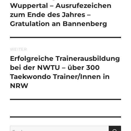
Beitrag:
Wuppertal – Ausrufezeichen
zum Ende des Jahres –
Gratulation an Bannenberg
WEITER
Erfolgreiche Trainerausbildung
Nächster
Beitrag:
bei der NWTU – über 300
Taekwondo Trainer/Innen in
NRW
SU
Suche