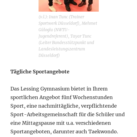
(v.l.): Inan Tunc (Trainer
Sportwerk Düsseldorf), Mehmet
Güloglu (NWTU-
Jugendreferent), Tayar Tunc
(Leiter Bundesstützpunkt und
Landesleistungszentrum
Düsseldorf)
Tägliche Sportangebote
Das Lessing Gymnasium bietet in Ihrem
sportlichen Angebot fünf Wochenstunden
Sport, eine nachmittägliche, verpflichtende
Sport-Arbeitsgemeinschaft für die Schüler und
eine Mittagspause mit u.a. verschiedenen
Sportangeboten, darunter auch Taekwondo.