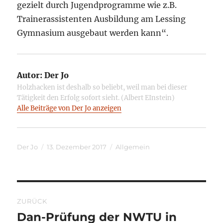
gezielt durch Jugendprogramme wie z.B.
Trainerassistenten Ausbildung am Lessing
Gymnasium ausgebaut werden kann“.
Autor:
Der Jo
Holzhacken ist deshalb so beliebt, weil man bei dieser
Tätigkeit den Erfolg sofort sieht. (Albert EInstein)
Alle Beiträge von Der Jo anzeigen
Autor
Veröffentlicht
Kategorien
Der Jo
13. Dezember 2017
Allgemein
am
Beitragsnavigation
ZURÜCK
Dan-Prüfung der NWTU in
Vorheriger